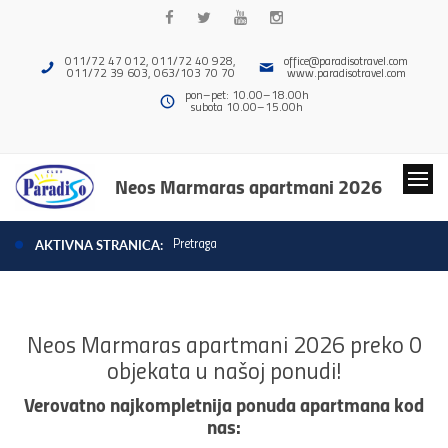
011/72 47 012, 011/72 40 928,
office@paradisotravel.com
011/72 39 603, 063/103 70 70
www.paradisotravel.com
pon–pet: 10.00–18.00h
subota 10.00–15.00h
Neos Marmaras apartmani 2026
Pretraga
AKTIVNA STRANICA:
Neos Marmaras apartmani 2026 preko 0
objekata u našoj ponudi!
Verovatno najkompletnija ponuda apartmana kod
nas: