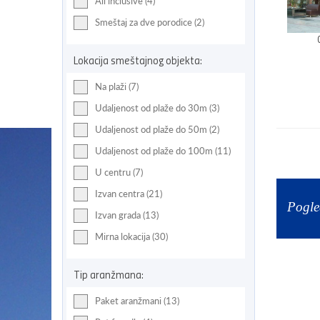
All inclusive (4)
Smeštaj za dve porodice (2)
Lokacija smeštajnog objekta:
Na plaži (7)
Udaljenost od plaže do 30m (3)
Udaljenost od plaže do 50m (2)
Udaljenost od plaže do 100m (11)
U centru (7)
Izvan centra (21)
Pogle
Izvan grada (13)
Mirna lokacija (30)
Tip aranžmana:
Paket aranžmani (13)