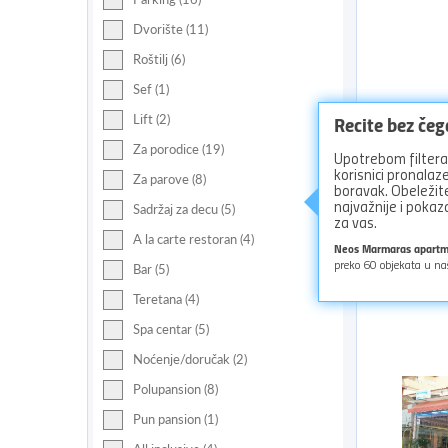
Dvorište (11)
Roštilj (6)
Sef (1)
Recite bez če
Lift (2)
Za porodice (19)
Upotrebom filtera 
korisnici pronala
Za parove (8)
boravak. Obeležite
Nađit
najvažnije i pok
Sadržaj za decu (5)
za vas.
A la carte restoran (4)
Neos Marmaras apart
preko
60
objekata u na
Bar (5)
Pogled
Teretana (4)
Spa centar (5)
Noćenje/doručak (2)
Polupansion (8)
Pun pansion (1)