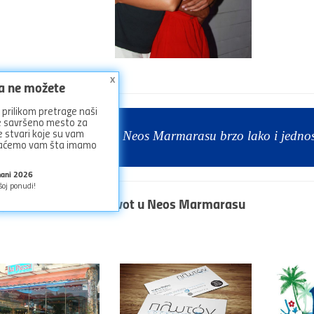
x
ga ne možete
prilikom pretrage naši
ze savršeno mesto za
 stvari koje su vam
e i rezervišite smeštaj u Neos Marmarasu brzo lako i jedno
azaćemo vam šta imamo
mani 2026
šoj ponudi!
ajte
mesta za noćni život u Neos Marmarasu