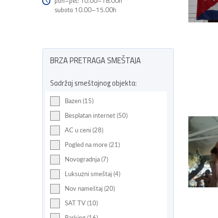
pon–pet: 10.00–18.00h
subota 10.00–15.00h
BRZA PRETRAGA SMEŠTAJA
Sadržaj smeštajnog objekta:
Bazen (15)
Besplatan internet (50)
AC u ceni (28)
Pogled na more (21)
Novogradnja (7)
Luksuzni smeštaj (4)
Nov nameštaj (20)
SAT TV (10)
Parking (16)