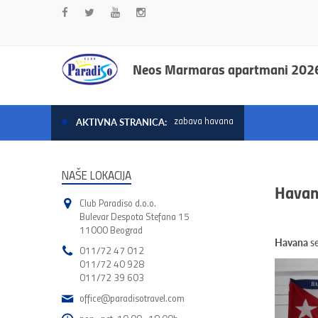
Neos Marmaras apartmani 202
zabava havana
AKTIVNA STRANICA:
NAŠE LOKACIJA
Havan
Club Paradiso d.o.o.
Bulevar Despota Stefana 15
11000 Beograd
Havana
s
011/72 47 012
011/72 40 928
011/72 39 603
office@paradisotravel.com