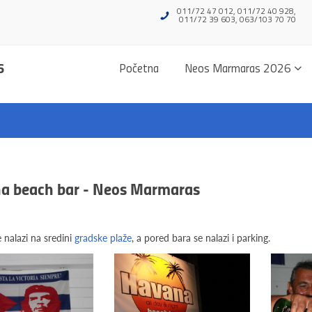
011/72 47 012, 011/72 40 928,
011/72 39 603, 063/103 70 70
6
Početna
Neos Marmaras 2026
a beach bar - Neos Marmaras
e nalazi na sredini
gradske plaže
, a pored bara se nalazi i parking.