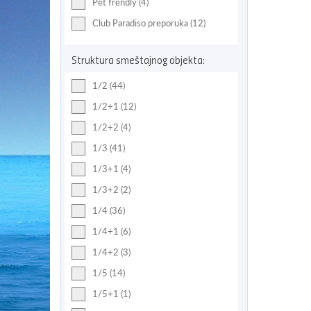
Pet frendly (4)
Club Paradiso preporuka (12)
Struktura smeštajnog objekta:
1/2 (44)
1/2+1 (12)
1/2+2 (4)
1/3 (41)
1/3+1 (4)
1/3+2 (2)
1/4 (36)
1/4+1 (6)
1/4+2 (3)
1/5 (14)
1/5+1 (1)