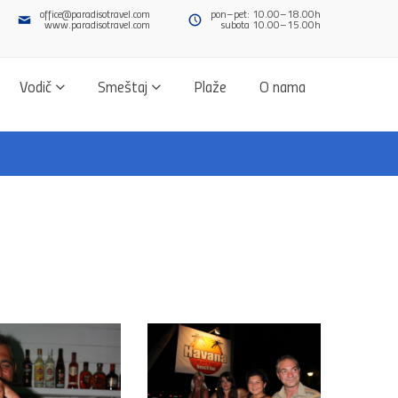
office@paradisotravel.com
pon–pet: 10.00–18.00h
www.paradisotravel.com
subota 10.00–15.00h
Vodič
Smeštaj
Plaže
O nama