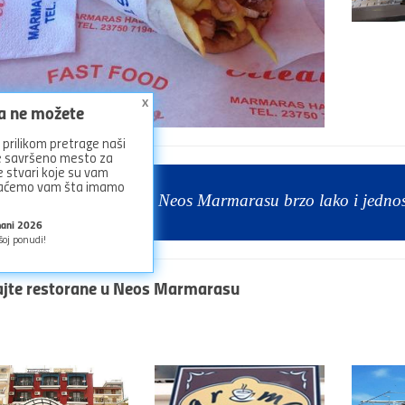
x
ga ne možete
prilikom pretrage naši
ze savršeno mesto za
 stvari koje su vam
azaćemo vam šta imamo
e i rezervišite smeštaj u Neos Marmarasu brzo lako i jedno
mani 2026
šoj ponudi!
ajte
restorane u Neos Marmarasu