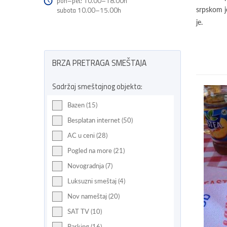
pon–pet: 10.00–18.00h
subota 10.00–15.00h
srpskom je
je.
BRZA PRETRAGA SMEŠTAJA
Sadržaj smeštajnog objekta:
Bazen (15)
Besplatan internet (50)
AC u ceni (28)
Pogled na more (21)
Novogradnja (7)
Luksuzni smeštaj (4)
Nov nameštaj (20)
SAT TV (10)
Parking (16)