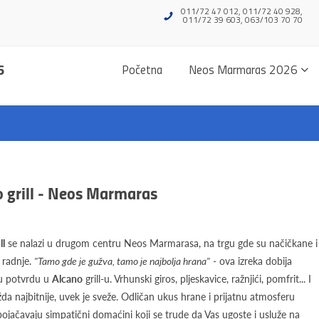
011/72 47 012, 011/72 40 928,
011/72 39 603, 063/103 70 70
6
Početna
Neos Marmaras 2026
 grill - Neos Marmaras
ll
se nalazi u drugom centru Neos Marmarasa, na trgu gde su načičkane i
 radnje.
"Tamo gde je gužva, tamo je najbolja hrana"
- ova izreka dobija
nu potvrdu u
Alcano
grill-u. Vrhunski giros, pljeskavice, ražnjići, pomfrit... I
da najbitnije, uvek je sveže. Odličan ukus hrane i prijatnu atmosferu
ojačavaju simpatični domaćini koji se trude da Vas ugoste i usluže na