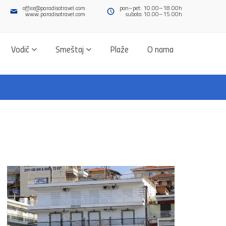
office@paradisotravel.com
pon–pet: 10.00–18.00h
www.paradisotravel.com
subota 10.00–15.00h
Vodič
Smeštaj
Plaže
O nama