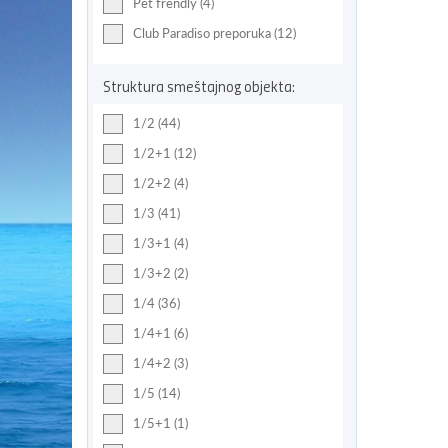
Pet frendly (4)
Club Paradiso preporuka (12)
Struktura smeštajnog objekta:
1/2 (44)
1/2+1 (12)
1/2+2 (4)
1/3 (41)
1/3+1 (4)
1/3+2 (2)
1/4 (36)
1/4+1 (6)
1/4+2 (3)
1/5 (14)
1/5+1 (1)