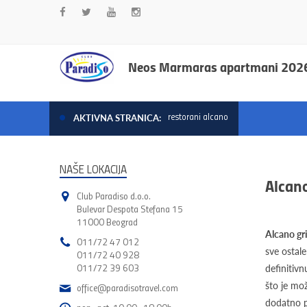
Neos Marmaras apartmani 202
restorani alcano
AKTIVNA STRANICA:
NAŠE LOKACIJA
Alcano
Club Paradiso d.o.o.
Bulevar Despota Stefana 15
11000 Beograd
Alcano gri
011/72 47 012
sve ostale
011/72 40 928
011/72 39 603
definitiv
što je mož
office@paradisotravel.com
dodatno p