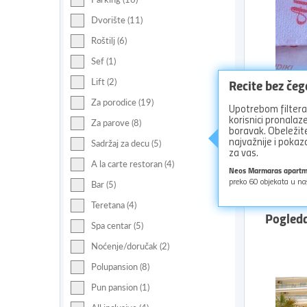
Dvorište (11)
Roštilj (6)
Sef (1)
Recite bez če
Lift (2)
Za porodice (19)
Upotrebom filtera 
korisnici pronala
Za parove (8)
boravak. Obeležite
najvažnije i pok
Sadržaj za decu (5)
Nađit
za vas.
A la carte restoran (4)
Neos Marmaras apart
preko
60
objekata u na
Bar (5)
Teretana (4)
Pogled
Spa centar (5)
Noćenje/doručak (2)
Polupansion (8)
Pun pansion (1)