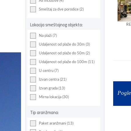
All inclusive (4)
Smeštaj za dve porodice (2)
Lokacija smeštajnog objekta:
R
Na plaži (7)
Udaljenost od plaže do 30m (3)
Udaljenost od plaže do 50m (2)
Udaljenost od plaže do 100m (11)
U centru (7)
Izvan centra (21)
Izvan grada (13)
Pogle
Mirna lokacija (30)
Tip aranžmana:
Paket aranžmani (13)