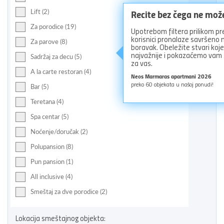
Recite bez čega ne mož
Lift (2)
Za porodice (19)
Upotrebom filtera prilikom pr
korisnici pronalaze savršeno
Za parove (8)
boravak. Obeležite stvari koj
najvažnije i pokazaćemo vam
Sadržaj za decu (5)
za vas.
A la carte restoran (4)
Neos Marmaras apartmani 2026
preko
60
objekata u našoj ponudi!
Bar (5)
Teretana (4)
Spa centar (5)
Noćenje/doručak (2)
Polupansion (8)
Pun pansion (1)
All inclusive (4)
Smeštaj za dve porodice (2)
Lokacija smeštajnog objekta: