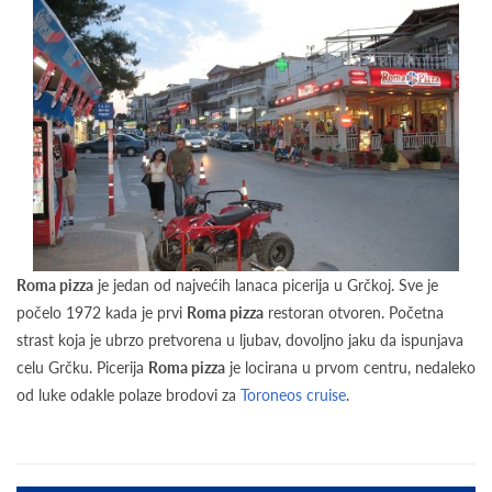
Roma pizza
je jedan od najvećih lanaca picerija u Grčkoj. Sve je
počelo 1972 kada je prvi
Roma pizza
restoran otvoren. Početna
strast koja je ubrzo pretvorena u ljubav, dovoljno jaku da ispunjava
celu Grčku. Picerija
Roma pizza
je locirana u prvom centru, nedaleko
od luke odakle polaze brodovi za
Toroneos cruise
.