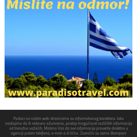
Podaci na našim web stranicama su informativnog karaktera. Iako
nastojimo da ih redovno ažuriramo, postoji mogućnost različitih informacija
od trenutno važećih. Molimo Vas da sve informacije proverite direktno u
agenciji putem telefona, e-mail-a ili lično. Zvanični su samo štampani