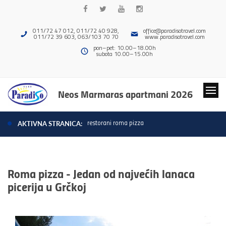
011/72 47 012, 011/72 40 928,
office@paradisotravel.com
011/72 39 603, 063/103 70 70
www.paradisotravel.com
pon–pet: 10.00–18.00h
subota 10.00–15.00h
Neos Marmaras apartmani 2026
restorani roma pizza
AKTIVNA STRANICA:
Roma pizza - Jedan od najvećih lanaca
picerija u Grčkoj