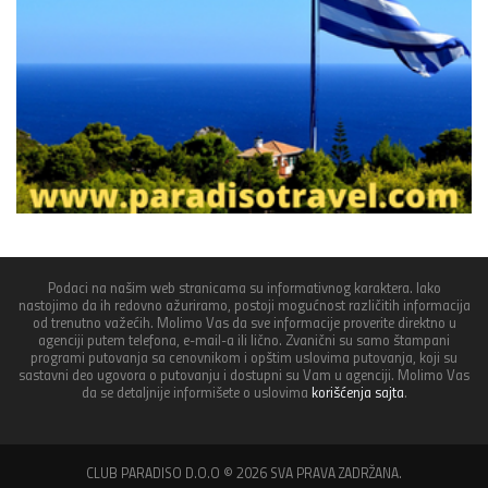
Podaci na našim web stranicama su informativnog karaktera. Iako
nastojimo da ih redovno ažuriramo, postoji mogućnost različitih informacija
od trenutno važećih. Molimo Vas da sve informacije proverite direktno u
agenciji putem telefona, e-mail-a ili lično. Zvanični su samo štampani
programi putovanja sa cenovnikom i opštim uslovima putovanja, koji su
sastavni deo ugovora o putovanju i dostupni su Vam u agenciji. Molimo Vas
da se detaljnije informišete o uslovima
korišćenja sajta
.
CLUB PARADISO D.O.O © 2026 SVA PRAVA ZADRŽANA.