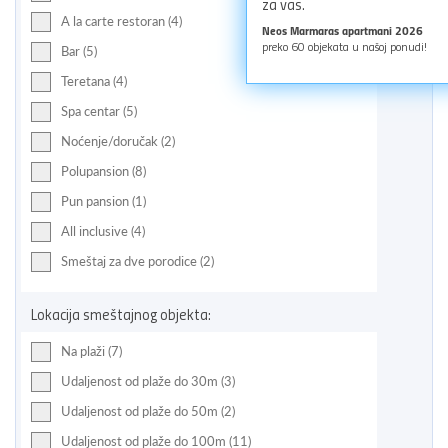
za vas.
A la carte restoran (4)
Neos Marmaras apartmani 2026
preko
60
objekata u našoj ponudi!
Bar (5)
Teretana (4)
Spa centar (5)
Noćenje/doručak (2)
Polupansion (8)
Pun pansion (1)
All inclusive (4)
Smeštaj za dve porodice (2)
Lokacija smeštajnog objekta:
Na plaži (7)
Udaljenost od plaže do 30m (3)
Udaljenost od plaže do 50m (2)
Udaljenost od plaže do 100m (11)