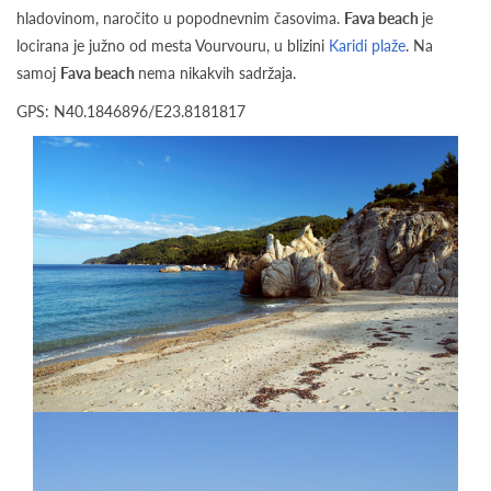
hladovinom, naročito u popodnevnim časovima.
Fava beach
je
locirana je južno od mesta Vourvouru, u blizini
Karidi plaže
. Na
samoj
Fava beach
nema nikakvih sadržaja.
GPS: N40.1846896/E23.8181817