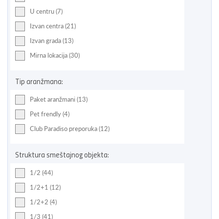
U centru (7)
Izvan centra (21)
Izvan grada (13)
Mirna lokacija (30)
Tip aranžmana:
Paket aranžmani (13)
Pet frendly (4)
Club Paradiso preporuka (12)
Struktura smeštajnog objekta:
1/2 (44)
1/2+1 (12)
1/2+2 (4)
1/3 (41)