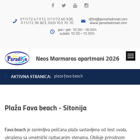
011/72 47 012, 011/72 40 928,
office@paradisotravel.com
011/72 39 603, 063/103 70 70
www.paradisotravel.com
pon–pet: 10.00–18.00h
subota 10.00–15.00h
Neos Marmaras apartmani 2026
plaze fava beach
AKTIVNA STRANICA:
Plaža Fava beach - Sitonija
Fava beach
je zanimljiva peščana plaža sastavljena od šest uvala,
ukrašena sa umetnički razbacanim stenama. Obiluje prirodnom