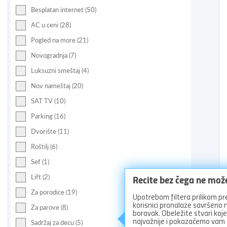
Besplatan internet (50)
AC u ceni (28)
Pogled na more (21)
Novogradnja (7)
Luksuzni smeštaj (4)
Nov nameštaj (20)
SAT TV (10)
Parking (16)
Dvorište (11)
Roštilj (6)
Sef (1)
Recite bez čega ne mož
Lift (2)
Za porodice (19)
Upotrebom filtera prilikom pr
korisnici pronalaze savršeno
Za parove (8)
boravak. Obeležite stvari koj
najvažnije i pokazaćemo vam
Sadržaj za decu (5)