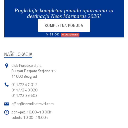
Pogledajte kompletnu ponudu apartmana za
destinacju Neos Marmaras 2026!
KOMPLETNA PONUDA
VIŠE OD
0 OBJEKATA
NAŠE LOKACIJA
Club Paradiso d.o.o.
Bulevar Despota Stefana 15
11000 Beograd
011/72 47 012
011/72 40 928
011/72 39 603
office@paradisotravel.com
pon–pet: 10.00–18.00h
subota 10.00–15.00h