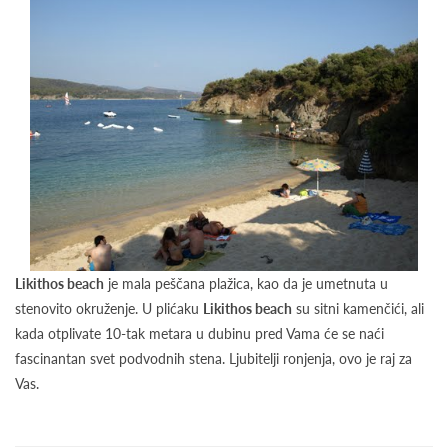
Likithos beach
je mala peščana plažica, kao da je umetnuta u
stenovito okruženje. U plićaku
Likithos beach
su sitni kamenčići, ali
kada otplivate 10-tak metara u dubinu pred Vama će se naći
fascinantan svet podvodnih stena. Ljubitelji ronjenja, ovo je raj za
Vas.