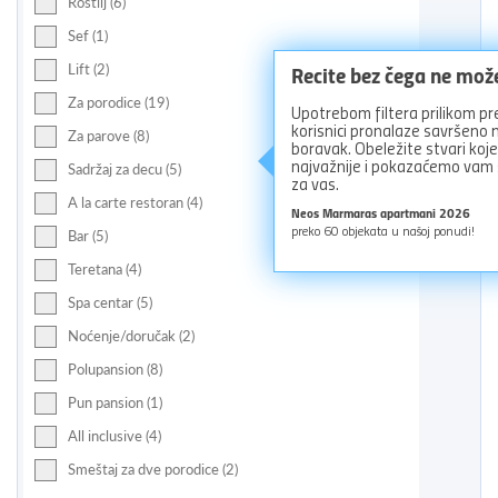
Roštilj (6)
Sef (1)
Recite bez čega ne mož
Lift (2)
Za porodice (19)
Upotrebom filtera prilikom pr
korisnici pronalaze savršeno
Za parove (8)
boravak. Obeležite stvari koj
najvažnije i pokazaćemo vam
Sadržaj za decu (5)
za vas.
A la carte restoran (4)
Neos Marmaras apartmani 2026
preko
60
objekata u našoj ponudi!
Bar (5)
Teretana (4)
Spa centar (5)
Noćenje/doručak (2)
Polupansion (8)
Pun pansion (1)
All inclusive (4)
Smeštaj za dve porodice (2)