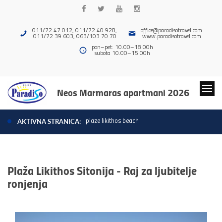
011/72 47 012, 011/72 40 928,
office@paradisotravel.com
011/72 39 603, 063/103 70 70
www.paradisotravel.com
pon–pet: 10.00–18.00h
subota 10.00–15.00h
Neos Marmaras apartmani 2026
plaze likithos beach
AKTIVNA STRANICA:
Plaža Likithos Sitonija - Raj za ljubitelje
ronjenja