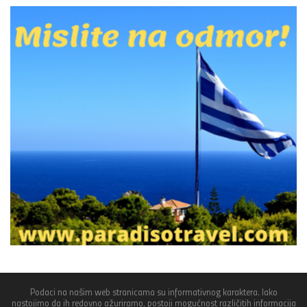
Podaci na našim web stranicama su informativnog karaktera. Iako
nastojimo da ih redovno ažuriramo, postoji mogućnost različitih informacija