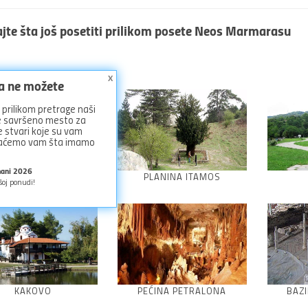
ajte
šta još posetiti
prilikom posete
Neos Marmarasu
x
ga ne možete
prilikom pretrage naši
ze savršeno mesto za
 stvari koje su vam
azaćemo vam šta imamo
mani 2026
ZEJTINLIK
PLANINA ITAMOS
šoj ponudi!
KAKOVO
PEĆINA PETRALONA
BAZ