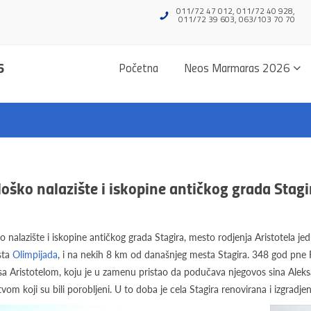
011/72 47 012, 011/72 40 928,
011/72 39 603, 063/103 70 70
6
Početna
Neos Marmaras 2026
oško nalazište i iskopine antičkog grada Stagi
 nalazište i iskopine antičkog grada Stagira, mesto rodjenja Aristotela jed
sta
Olimpijada
, i na nekih 8 km od današnjeg mesta Stagira. 348 god pne 
a Aristotelom, koju je u zamenu pristao da podučava njegovos sina Aleksan
vom koji su bili porobljeni. U to doba je cela Stagira renovirana i izgradj