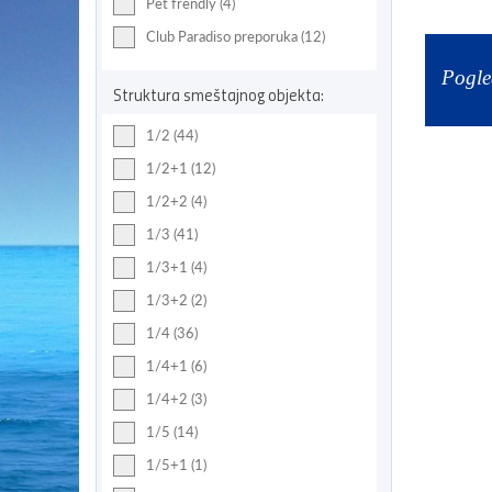
Pet frendly (4)
Club Paradiso preporuka (12)
Pogle
Struktura smeštajnog objekta:
1/2 (44)
1/2+1 (12)
1/2+2 (4)
1/3 (41)
1/3+1 (4)
1/3+2 (2)
1/4 (36)
1/4+1 (6)
1/4+2 (3)
1/5 (14)
1/5+1 (1)