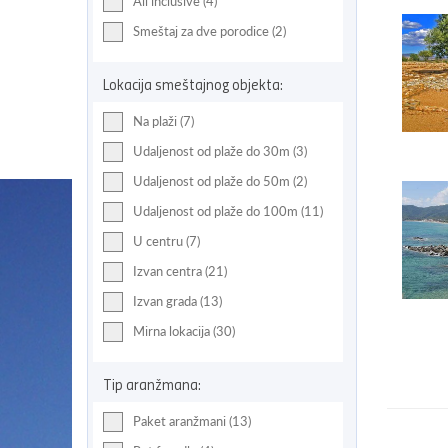
All inclusive (4)
Smeštaj za dve porodice (2)
Lokacija smeštajnog objekta:
Na plaži (7)
Udaljenost od plaže do 30m (3)
Udaljenost od plaže do 50m (2)
Udaljenost od plaže do 100m (11)
U centru (7)
Izvan centra (21)
Izvan grada (13)
Mirna lokacija (30)
Tip aranžmana:
Paket aranžmani (13)