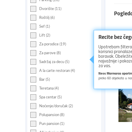
Dvorište (11)
Pogled
Roštilj (6)
Sef (1)
Recite bez če
Lift (2)
Za porodice (19)
Upotrebom filtera 
korisnici pronala
Za parove (8)
boravak. Obeležite
najvažnije i pok
Sadržaj za decu (5)
za vas.
A la carte restoran (4)
Neos Marmaras apart
preko
60
objekata u na
Bar (5)
Teretana (4)
Spa centar (5)
Noćenje/doručak (2)
Polupansion (8)
Pun pansion (1)