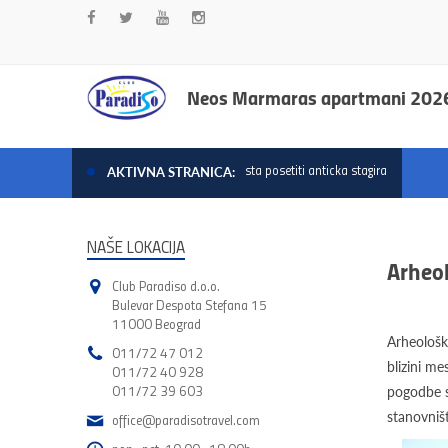
Neos Marmaras apartmani 202
sta posetiti anticka stagira
AKTIVNA STRANICA:
NAŠE LOKACIJA
Arheol
Club Paradiso d.o.o.
Bulevar Despota Stefana 15
11000 Beograd
Arheološko
011/72 47 012
blizini me
011/72 40 928
011/72 39 603
pogodbe s
stanovništ
office@paradisotravel.com