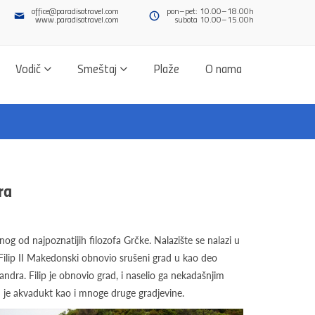
office@paradisotravel.com
pon–pet: 10.00–18.00h
www.paradisotravel.com
subota 10.00–15.00h
Vodič
Smeštaj
Plaže
O nama
ra
nog od najpoznatijih filozofa Grčke. Nalazište se nalazi u
Filip II Makedonski obnovio srušeni grad u kao deo
dra. Filip je obnovio grad, i naselio ga nekadašnjim
en je akvadukt kao i mnoge druge gradjevine.