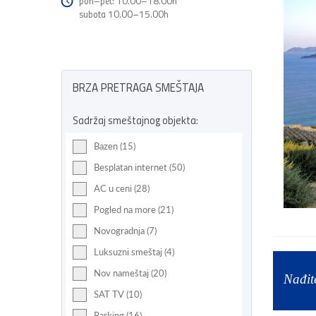
pon–pet: 10.00–18.00h
subota 10.00–15.00h
BRZA PRETRAGA SMEŠTAJA
Sadržaj smeštajnog objekta:
Bazen (15)
Besplatan internet (50)
AC u ceni (28)
Pogled na more (21)
Novogradnja (7)
Luksuzni smeštaj (4)
Nov nameštaj (20)
Nađit
SAT TV (10)
Parking (16)