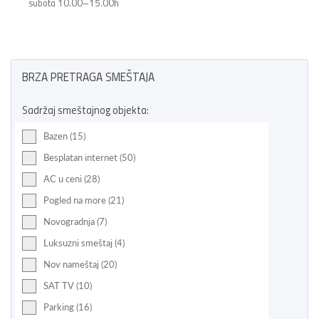
subota 10.00–15.00h
BRZA PRETRAGA SMEŠTAJA
Sadržaj smeštajnog objekta:
Bazen (15)
Besplatan internet (50)
AC u ceni (28)
Pogled na more (21)
Novogradnja (7)
Luksuzni smeštaj (4)
Nov nameštaj (20)
SAT TV (10)
Parking (16)