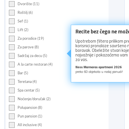
Dvorište (11)
Roštilj (6)
Sef (1)
Recite bez čega ne mož
Lift (2)
Za porodice (19)
Upotrebom filtera prilikom pr
korisnici pronalaze savršeno
Za parove (8)
boravak. Obeležite stvari koj
najvažnije i pokazaćemo vam
Sadržaj za decu (5)
za vas.
A la carte restoran (4)
Neos Marmaras apartmani 2026
preko
60
objekata u našoj ponudi!
Bar (5)
Teretana (4)
Spa centar (5)
Noćenje/doručak (2)
Polupansion (8)
Pun pansion (1)
All inclusive (4)