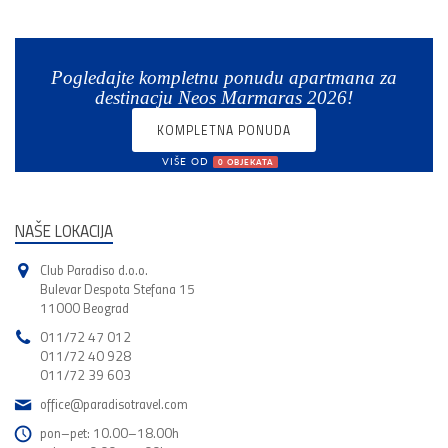
Pogledajte kompletnu ponudu apartmana za
destinacju Neos Marmaras 2026!
KOMPLETNA PONUDA
VIŠE OD
0 OBJEKATA
NAŠE LOKACIJA
Club Paradiso d.o.o.
Bulevar Despota Stefana 15
11000 Beograd
011/72 47 012
011/72 40 928
011/72 39 603
office@paradisotravel.com
pon–pet: 10.00–18.00h