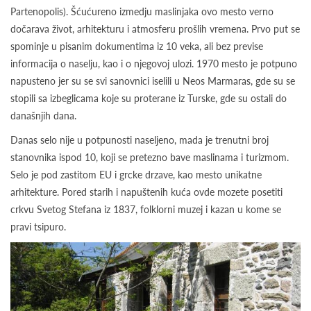
Partenopolis). Šćućureno izmedju maslinjaka ovo mesto verno
dočarava život, arhitekturu i atmosferu prošlih vremena. Prvo put se
spominje u pisanim dokumentima iz 10 veka, ali bez previse
informacija o naselju, kao i o njegovoj ulozi. 1970 mesto je potpuno
napusteno jer su se svi sanovnici iselili u Neos Marmaras, gde su se
stopili sa izbeglicama koje su proterane iz Turske, gde su ostali do
današnjih dana.
Danas selo nije u potpunosti naseljeno, mada je trenutni broj
stanovnika ispod 10, koji se pretezno bave maslinama i turizmom.
Selo je pod zastitom EU i grcke drzave, kao mesto unikatne
arhitekture. Pored starih i napuštenih kuća ovde mozete posetiti
crkvu Svetog Stefana iz 1837, folklorni muzej i kazan u kome se
pravi tsipuro.