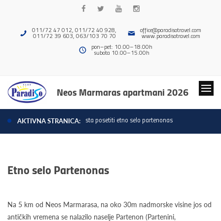
011/72 47 012, 011/72 40 928,
office@paradisotravel.com
011/72 39 603, 063/103 70 70
www.paradisotravel.com
pon–pet: 10.00–18.00h
subota 10.00–15.00h
Neos Marmaras apartmani 2026
sta posetiti etno selo partenonas
AKTIVNA STRANICA:
Etno selo Partenonas
Na 5 km od Neos Marmarasa, na oko 30m nadmorske visine jos od
antičkih vremena se nalazilo naselje Partenon (Partenini,