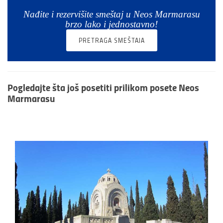
Nađite i rezervišite smeštaj u Neos Marmarasu
brzo lako i jednostavno!
PRETRAGA SMEŠTAJA
Pogledajte
šta još posetiti
prilikom posete
Neos
Marmarasu