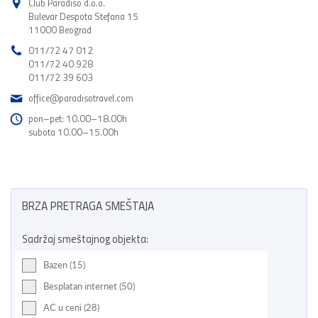
Club Paradiso d.o.o.
Bulevar Despota Stefana 15
11000 Beograd
011/72 47 012
011/72 40 928
011/72 39 603
office@paradisotravel.com
pon–pet: 10.00–18.00h
subota 10.00–15.00h
BRZA PRETRAGA SMEŠTAJA
Sadržaj smeštajnog objekta:
Bazen (15)
Besplatan internet (50)
AC u ceni (28)