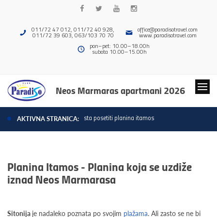
011/72 47 012, 011/72 40 928,
office@paradisotravel.com
011/72 39 603, 063/103 70 70
www.paradisotravel.com
pon–pet: 10.00–18.00h
subota 10.00–15.00h
Neos Marmaras apartmani 2026
sta posetiti planina itamos
AKTIVNA STRANICA:
Planina Itamos - Planina koja se uzdiže
iznad Neos Marmarasa
Sitonija
je nadaleko poznata po svojim
plažama
. Ali zasto se ne bi