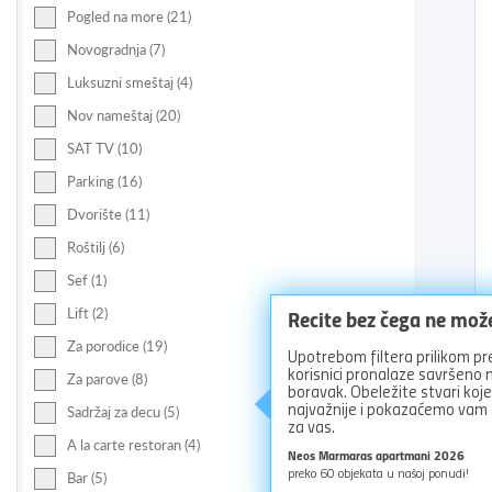
Pogled na more (21)
Novogradnja (7)
Luksuzni smeštaj (4)
Nov nameštaj (20)
SAT TV (10)
Parking (16)
Dvorište (11)
Roštilj (6)
Sef (1)
Recite bez čega ne mož
Lift (2)
Za porodice (19)
Upotrebom filtera prilikom pr
korisnici pronalaze savršeno
Za parove (8)
boravak. Obeležite stvari koj
najvažnije i pokazaćemo vam
Sadržaj za decu (5)
za vas.
A la carte restoran (4)
Neos Marmaras apartmani 2026
preko
60
objekata u našoj ponudi!
Bar (5)