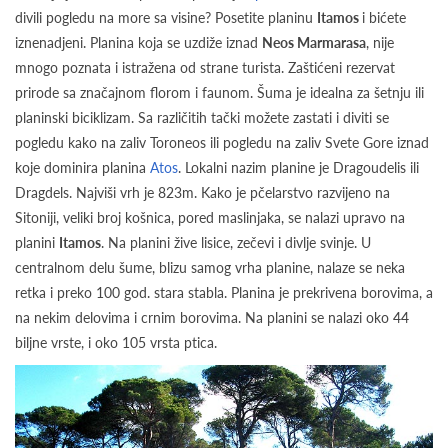
divili pogledu na more sa visine? Posetite planinu
Itamos
i bićete
iznenadjeni. Planina koja se uzdiže iznad
Neos Marmarasa
, nije
mnogo poznata i istražena od strane turista. Zaštićeni rezervat
prirode sa značajnom florom i faunom. Šuma je idealna za šetnju ili
planinski biciklizam. Sa različitih tački možete zastati i diviti se
pogledu kako na zaliv Toroneos ili pogledu na zaliv Svete Gore iznad
koje dominira planina
Atos
. Lokalni nazim planine je Dragoudelis ili
Dragdels. Najviši vrh je 823m. Kako je pčelarstvo razvijeno na
Sitoniji, veliki broj košnica, pored maslinjaka, se nalazi upravo na
planini
Itamos
. Na planini žive lisice, zečevi i divlje svinje. U
centralnom delu šume, blizu samog vrha planine, nalaze se neka
retka i preko 100 god. stara stabla. Planina je prekrivena borovima, a
na nekim delovima i crnim borovima. Na planini se nalazi oko 44
biljne vrste, i oko 105 vrsta ptica.