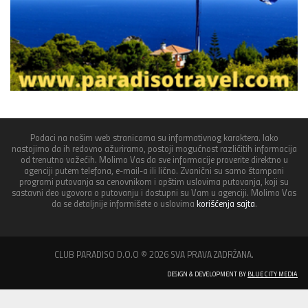
Podaci na našim web stranicama su informativnog karaktera. Iako
nastojimo da ih redovno ažuriramo, postoji mogućnost različitih informacija
od trenutno važećih. Molimo Vas da sve informacije proverite direktno u
agenciji putem telefona, e-mail-a ili lično. Zvanični su samo štampani
programi putovanja sa cenovnikom i opštim uslovima putovanja, koji su
sastavni deo ugovora o putovanju i dostupni su Vam u agenciji. Molimo Vas
da se detaljnije informišete o uslovima
korišćenja sajta
.
CLUB PARADISO D.O.O © 2026 SVA PRAVA ZADRŽANA.
DESIGN & DEVELOPMENT BY
BLUE CITY MEDIA