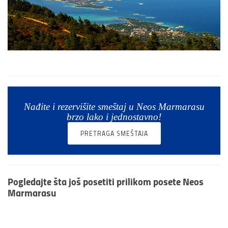
Nađite i rezervišite smeštaj u Neos Marmarasu
brzo lako i jednostavno!
PRETRAGA SMEŠTAJA
Pogledajte
šta još posetiti
prilikom posete
Neos
Marmarasu